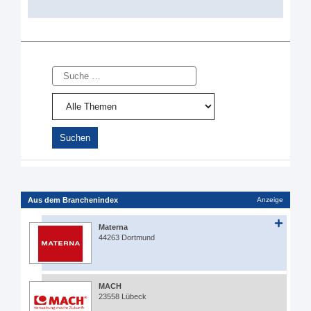
Suche
Aus dem Branchenindex
Anzeige
Materna
44263 Dortmund
MACH
23558 Lübeck