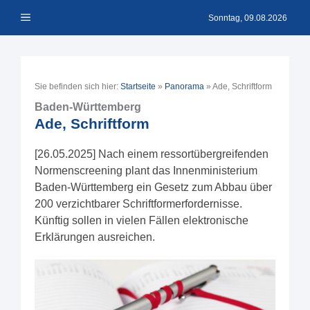
Zum
Menü
Inhalt
Sonntag, 09.08.2026
springen
Sie befinden sich hier:
Startseite
»
Panorama
»
Ade, Schriftform
Baden-Württemberg
Ade, Schriftform
[26.05.2025] Nach einem ressortübergreifenden
Normenscreening plant das Innenministerium
Baden-Württemberg ein Gesetz zum Abbau über
200 verzichtbarer Schriftformerfordernisse.
Künftig sollen in vielen Fällen elektronische
Erklärungen ausreichen.