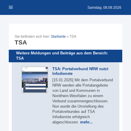
Zum
Menü
Inhalt
Samstag, 08.08.2026
springen
Sie befinden sich hier:
Startseite
»
TSA
TSA
Weitere Meldungen und Beiträge aus dem Bereich:
TSA
TSA: Portalverbund NRW nutzt
Infodienste
[15.01.2025] Mit dem Portalverbund
NRW werden alle Portalangebote
von Land und Kommunen in
Nordrhein-Westfalen zu einem
Verbund zusammengeschlossen.
Nun wurde die Umstellung des
Portalverbundes auf TSA
Infodienste erfolgreich
abgeschlossen.
mehr...