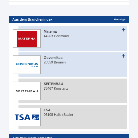
Aus dem Branchenindex
Anzeige
Materna
44263 Dortmund
Governikus
28359 Bremen
SEITENBAU
78467 Konstanz
TSA
06108 Halle (Saale)
Aus dem move Kalender