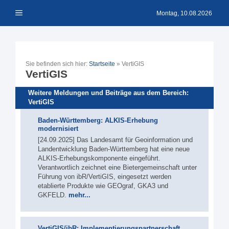
Zum
Menü
Inhalt
Montag, 10.08.2026
springen
Sie befinden sich hier:
Startseite
»
VertiGIS
VertiGIS
Weitere Meldungen und Beiträge aus dem Bereich:
VertiGIS
Baden-Württemberg: ALKIS-Erhebung
modernisiert
[24.09.2025] Das Landesamt für Geoinformation und
Landentwicklung Baden-Württemberg hat eine neue
ALKIS-Erhebungskomponente eingeführt.
Verantwortlich zeichnet eine Bietergemeinschaft unter
Führung von ibR/VertiGIS, eingesetzt werden
etablierte Produkte wie GEOgraf, GKA3 und
GKFELD.
mehr...
VertiGIS/ibR: Implementierungspartnerschaft