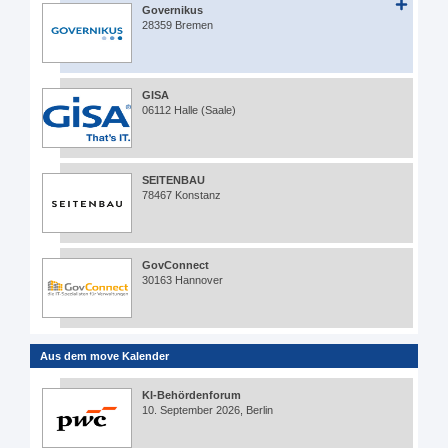
Governikus
28359 Bremen
GISA
06112 Halle (Saale)
SEITENBAU
78467 Konstanz
GovConnect
30163 Hannover
Aus dem move Kalender
KI-Behördenforum
10. September 2026, Berlin