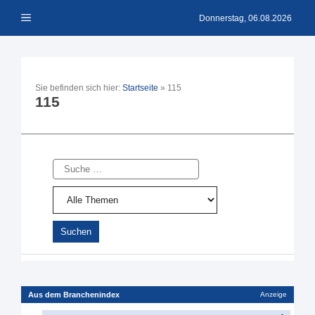
Zum
Menü
Inhalt
Donnerstag, 06.08.2026
springen
Sie befinden sich hier:
Startseite
»
115
115
Suche
Aus dem Branchenindex
Anzeige