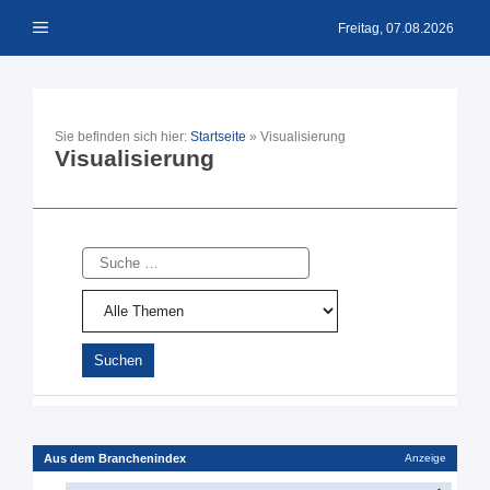
Zum
Menü
Inhalt
Freitag, 07.08.2026
springen
Sie befinden sich hier:
Startseite
»
Visualisierung
Visualisierung
Suche
Aus dem Branchenindex
Anzeige