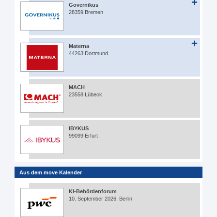
Governikus
28359 Bremen
Materna
44263 Dortmund
MACH
23558 Lübeck
IBYKUS
99099 Erfurt
Aus dem move Kalender
KI-Behördenforum
10. September 2026, Berlin