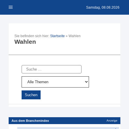
Zum
Menü
Inhalt
Samstag, 08.08.2026
springen
Sie befinden sich hier:
Startseite
»
Wahlen
Wahlen
Suche
Aus dem Branchenindex
Anzeige