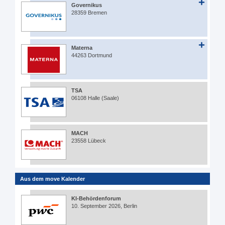
Governikus
28359 Bremen
Materna
44263 Dortmund
TSA
06108 Halle (Saale)
MACH
23558 Lübeck
Aus dem move Kalender
KI-Behördenforum
10. September 2026, Berlin