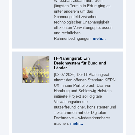
Wirtschaft zusammen. Beim
jüngsten Termin in Erfurt ging es
unter anderem um das
Spannungsfeld zwischen
technologischer Unabhängigkeit,
effizienten Verwaltungsprozessen
und rechtlichen
Rahmenbedingungen.
mehr...
IT-Planungsrat: Ein
Designsystem für Bund und
Länder
[02.07.2026] Der IT-Planungsrat
nimmt den offenen Standard KERN
UX in sein Portfolio auf. Das von
Hamburg und Schleswig-Holstein
initiierte Projekt soll digitale
Verwaltungsdienste
nutzerfreundlicher, konsistenter und
– zusammen mit der Digitalen
Dachmarke – wiedererkennbarer
machen.
mehr...