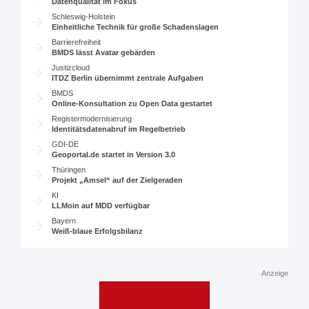
Datenqualität im Fokus
Schleswig-Holstein
Einheitliche Technik für große Schadenslagen
Barrierefreiheit
BMDS lässt Avatar gebärden
Justizcloud
ITDZ Berlin übernimmt zentrale Aufgaben
BMDS
Online-Konsultation zu Open Data gestartet
Registermodernisierung
Identitätsdatenabruf im Regelbetrieb
GDI-DE
Geoportal.de startet in Version 3.0
Thüringen
Projekt „Amsel“ auf der Zielgeraden
KI
LLMoin auf MDD verfügbar
Bayern
Weiß-blaue Erfolgsbilanz
Anzeige