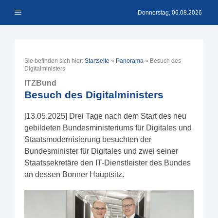
Zum
Menü
Inhalt
Donnerstag, 06.08.2026
springen
Sie befinden sich hier:
Startseite
»
Panorama
»
Besuch des
Digitalministers
ITZBund
Besuch des Digitalministers
[13.05.2025] Drei Tage nach dem Start des neu
gebildeten Bundesministeriums für Digitales und
Staatsmodernisierung besuchten der
Bundesminister für Digitales und zwei seiner
Staatssekretäre den IT-Dienstleister des Bundes
an dessen Bonner Hauptsitz.