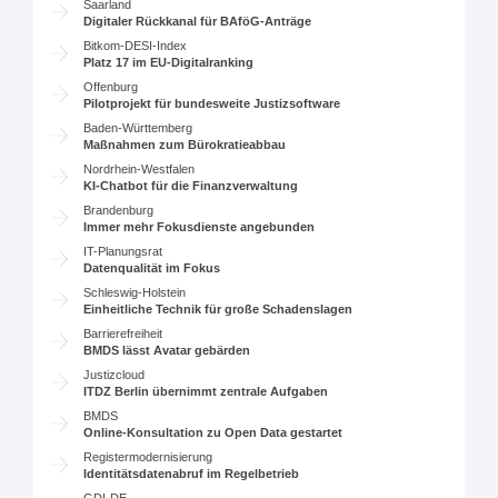
Saarland
Digitaler Rückkanal für BAföG-Anträge
Bitkom-DESI-Index
Platz 17 im EU-Digitalranking
Offenburg
Pilotprojekt für bundesweite Justizsoftware
Baden-Württemberg
Maßnahmen zum Bürokratieabbau
Nordrhein-Westfalen
KI-Chatbot für die Finanzverwaltung
Brandenburg
Immer mehr Fokusdienste angebunden
IT-Planungsrat
Datenqualität im Fokus
Schleswig-Holstein
Einheitliche Technik für große Schadenslagen
Barrierefreiheit
BMDS lässt Avatar gebärden
Justizcloud
ITDZ Berlin übernimmt zentrale Aufgaben
BMDS
Online-Konsultation zu Open Data gestartet
Registermodernisierung
Identitätsdatenabruf im Regelbetrieb