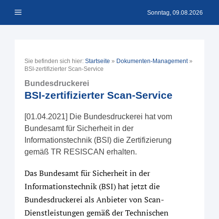
Zum
Menü
Inhalt
Sonntag, 09.08.2026
springen
Sie befinden sich hier:
Startseite
»
Dokumenten-Management
»
BSI-zertifizierter Scan-Service
Bundesdruckerei
BSI-zertifizierter Scan-Service
[01.04.2021] Die Bundesdruckerei hat vom
Bundesamt für Sicherheit in der
Informationstechnik (BSI) die Zertifizierung
gemäß TR RESISCAN erhalten.
Das Bundesamt für Sicherheit in der
Informationstechnik (BSI) hat jetzt die
Bundesdruckerei als Anbieter von Scan-
Dienstleistungen gemäß der Technischen