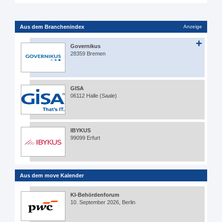
Aus dem Branchenindex
Anzeige
Governikus
28359 Bremen
GISA
06112 Halle (Saale)
IBYKUS
99099 Erfurt
Aus dem move Kalender
KI-Behördenforum
10. September 2026, Berlin