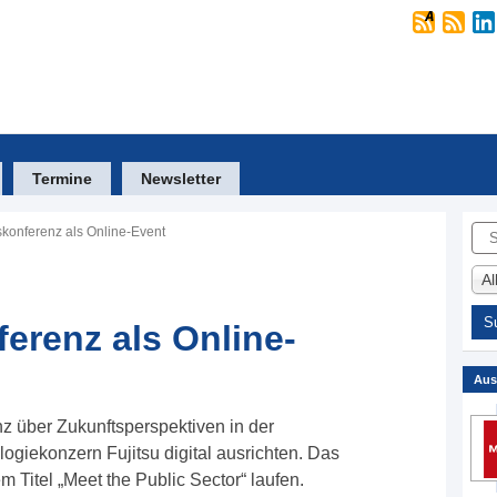
Termine
Newsletter
Suc
skonferenz als Online-Event
A
erenz als Online-
Aus
nz über Zukunftsperspektiven in der
logiekonzern Fujitsu digital ausrichten. Das
m Titel „Meet the Public Sector“ laufen.