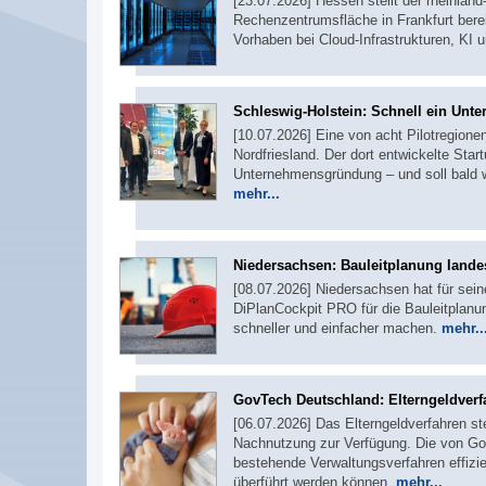
[23.07.2026] Hessen stellt der rheinlan
Rechenzentrumsfläche in Frankfurt bere
Vorhaben bei Cloud-Infrastrukturen, KI 
Schleswig-Holstein: Schnell ein Un
[10.07.2026] Eine von acht Pilotregion
Nordfriesland. Der dort entwickelte Sta
Unternehmensgründung – und soll bald w
mehr...
Niedersachsen: Bauleitplanung landes
[08.07.2026] Niedersachsen hat für sei
DiPlanCockpit PRO für die Bauleitplanu
schneller und einfacher machen.
mehr..
GovTech Deutschland: Elterngeldverf
[06.07.2026] Das Elterngeldverfahren st
Nachnutzung zur Verfügung. Die von Gov
bestehende Verwaltungsverfahren effizie
überführt werden können.
mehr...