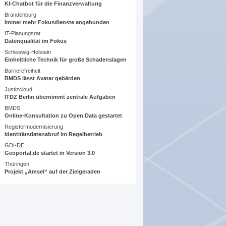
KI-Chatbot für die Finanzverwaltung
Brandenburg
Immer mehr Fokusdienste angebunden
IT-Planungsrat
Datenqualität im Fokus
Schleswig-Holstein
Einheitliche Technik für große Schadenslagen
Barrierefreiheit
BMDS lässt Avatar gebärden
Justizcloud
ITDZ Berlin übernimmt zentrale Aufgaben
BMDS
Online-Konsultation zu Open Data gestartet
Registermodernisierung
Identitätsdatenabruf im Regelbetrieb
GDI-DE
Geoportal.de startet in Version 3.0
Thüringen
Projekt „Amsel“ auf der Zielgeraden