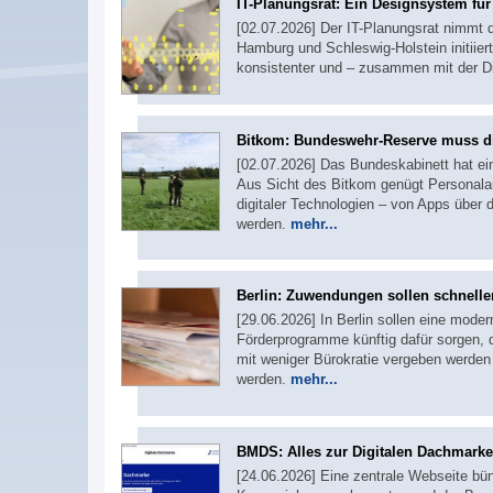
IT-Planungsrat: Ein Designsystem fü
[02.07.2026] Der IT-Planungsrat nimmt 
Hamburg und Schleswig-Holstein initiiert
konsistenter und – zusammen mit der D
Bitkom: Bundeswehr-Reserve muss di
[02.07.2026] Das Bundeskabinett hat e
Aus Sicht des Bitkom genügt Personalau
digitaler Technologien – von Apps über 
werden.
mehr...
Berlin: Zuwendungen sollen schneller
[29.06.2026] In Berlin sollen eine moder
Förderprogramme künftig dafür sorgen,
mit weniger Bürokratie vergeben werden 
werden.
mehr...
BMDS: Alles zur Digitalen Dachmarke
[24.06.2026] Eine zentrale Webseite bün