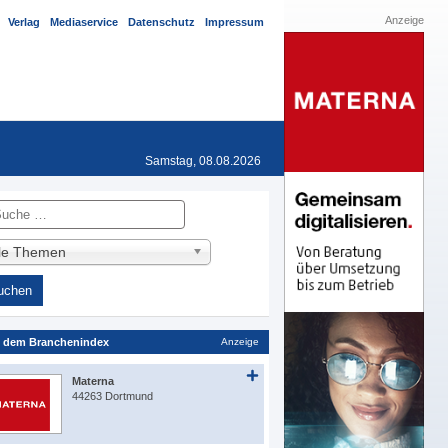
Anzeige
Verlag
Mediaservice
Datenschutz
Impressum
Samstag, 08.08.2026
he
lle Themen
 dem Branchenindex
Anzeige
Materna
44263 Dortmund