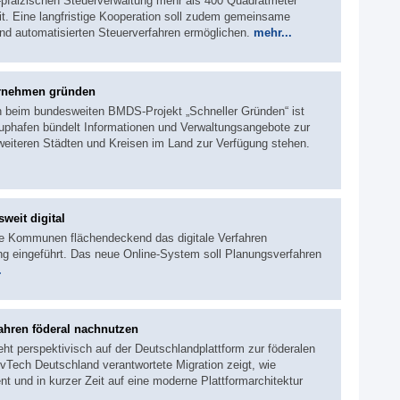
d-pfälzischen Steuerverwaltung mehr als 400 Quadratmeter
it. Eine langfristige Kooperation soll zudem gemeinsame
und automatisierten Steuerverfahren ermöglichen.
mehr...
ternehmen gründen
en beim bundesweiten BMDS-Projekt „Schneller Gründen“ ist
rtuphafen bündelt Informationen und Verwaltungsangebote zur
eiteren Städten und Kreisen im Land zur Verfügung stehen.
weit digital
ne Kommunen flächendeckend das digitale Verfahren
ng eingeführt. Das neue Online-System soll Planungsverfahren
.
ahren föderal nachnutzen
eht perspektivisch auf der Deutschlandplattform zur föderalen
Tech Deutschland verantwortete Migration zeigt, wie
nt und in kurzer Zeit auf eine moderne Plattformarchitektur