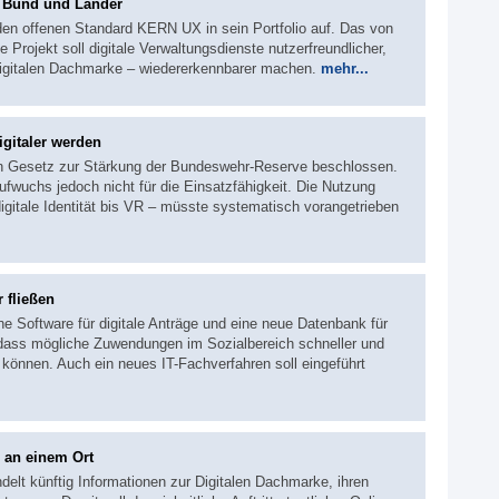
r Bund und Länder
den offenen Standard KERN UX in sein Portfolio auf. Das von
e Projekt soll digitale Verwaltungsdienste nutzerfreundlicher,
igitalen Dachmarke – wiedererkennbarer machen.
mehr...
gitaler werden
in Gesetz zur Stärkung der Bundeswehr-Reserve beschlossen.
fwuchs jedoch nicht für die Einsatzfähigkeit. Die Nutzung
digitale Identität bis VR – müsste systematisch vorangetrieben
 fließen
ne Software für digitale Anträge und eine neue Datenbank für
 dass mögliche Zuwendungen im Sozialbereich schneller und
können. Auch ein neues IT-Fachverfahren soll eingeführt
 an einem Ort
delt künftig Informationen zur Digitalen Dachmarke, ihren