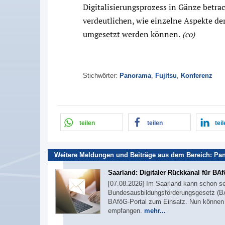
Digitalisierungsprozess in Gänze betrac
verdeutlichen, wie einzelne Aspekte der
umgesetzt werden können.
(co)
Stichwörter:
Panorama
,
Fujitsu
,
Konferenz
teilen
teilen
tei
Weitere Meldungen und Beiträge aus dem Bereich:
Pa
Saarland: Digitaler Rückkanal für BA
[07.08.2026] Im Saarland kann schon se
Bundesausbildungsförderungsgesetz (BA
BAföG-Portal zum Einsatz. Nun können A
empfangen.
mehr...