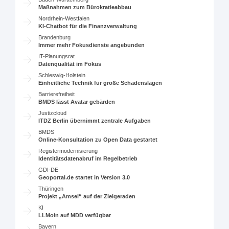
Maßnahmen zum Bürokratieabbau
Nordrhein-Westfalen
KI-Chatbot für die Finanzverwaltung
Brandenburg
Immer mehr Fokusdienste angebunden
IT-Planungsrat
Datenqualität im Fokus
Schleswig-Holstein
Einheitliche Technik für große Schadenslagen
Barrierefreiheit
BMDS lässt Avatar gebärden
Justizcloud
ITDZ Berlin übernimmt zentrale Aufgaben
BMDS
Online-Konsultation zu Open Data gestartet
Registermodernisierung
Identitätsdatenabruf im Regelbetrieb
GDI-DE
Geoportal.de startet in Version 3.0
Thüringen
Projekt „Amsel“ auf der Zielgeraden
KI
LLMoin auf MDD verfügbar
Bayern