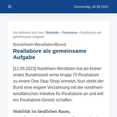
Zum
Menü
Inhalt
Donnerstag, 06.08.2026
springen
Sie befinden sich hier:
Startseite
»
Panorama
»
Reallabore als
gemeinsame Aufgabe
Nordrhein-Westfalen/Bund
Reallabore als gemeinsame
Aufgabe
[12.09.2023] Nordrhein-Westfalen hat als bisher
erstes Bundesland seine knapp 70 Reallabore
zu einem One Stop Shop vernetzt. Nun strebt der
Bund eine engere Verzahnung mit der nordrhein-
westfälischen Initiative für Reallabore an und will
ein Reallabore-Gesetz schaffen.
Mobilität im ländlichen Raum,