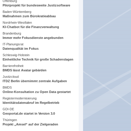
Offenburg
Pilotprojekt für bundesweite Justizsoftware
Baden-Württemberg
Maßnahmen zum Bürokratieabbau
Nordrhein-Westfalen
KI-Chatbot für die Finanzverwaltung
Brandenburg
Immer mehr Fokusdienste angebunden
IT-Planungsrat
Datenqualität im Fokus
Schleswig-Holstein
Einheitliche Technik für große Schadenslagen
Barrierefreiheit
BMDS lässt Avatar gebärden
Justizcloud
ITDZ Berlin übernimmt zentrale Aufgaben
BMDS
Online-Konsultation zu Open Data gestartet
Registermodernisierung
Identitätsdatenabruf im Regelbetrieb
GDI-DE
Geoportal.de startet in Version 3.0
Thüringen
Projekt „Amsel“ auf der Zielgeraden