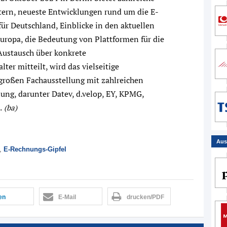
ern, neueste Entwicklungen rund um die E-
r Deutschland, Einblicke in den aktuellen
uropa, die Bedeutung von Plattformen für die
ustausch über konkrete
ter mitteilt, wird das vielseitige
oßen Fachausstellung mit zahlreichen
ng, darunter Datev, d.velop, EY, KPMG,
.
(ba)
Aus
,
E-Rechnungs-Gipfel
len
E-Mail
drucken/PDF