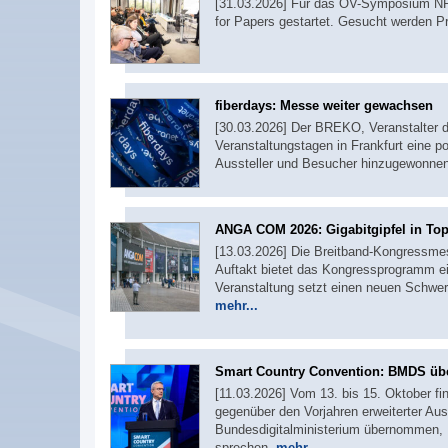
[31.03.2026] Für das ÖV-Symposium NRW,
for Papers gestartet. Gesucht werden P
fiberdays: Messe weiter gewachsen
[30.03.2026] Der BREKO, Veranstalter d
Veranstaltungstagen in Frankfurt eine p
Aussteller und Besucher hinzugewonnen
ANGA COM 2026: Gigabitgipfel in To
[13.03.2026] Die Breitband-Kongressme
Auftakt bietet das Kongressprogramm ein
Veranstaltung setzt einen neuen Schwer
mehr...
Smart Country Convention: BMDS üb
[11.03.2026] Vom 13. bis 15. Oktober fin
gegenüber den Vorjahren erweiterter Aus
Bundesdigitalministerium übernommen, 
sprechen.
mehr...