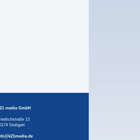
21 media GmbH
riedrichstraße 13
0174 Stuttgart
nfo@k21media.de