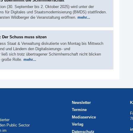
S übernimmt die Schirmherrschaft
on (30. September bis 2. Oktober 2025) wird unter der
s für Digitales und Staatsmodernisierung (BMDS) stattfinden.
Karsten Wildberger die Veranstaltung eröffnen.
mehr...
: Der Schuss muss sitzen
ess Staat & Verwaltung diskutierte von Montag bis Mittwoch
nd und Ländern den Digitalisierungs- und
 ließ sich trotz übertragener Schirmherrschaft nicht blicken
e große Rolle.
mehr...
Newsletter
K
Termine
F
Mediaservice
7
ierter
Verlag
 den Public Sector
i
h im
Datenschutz