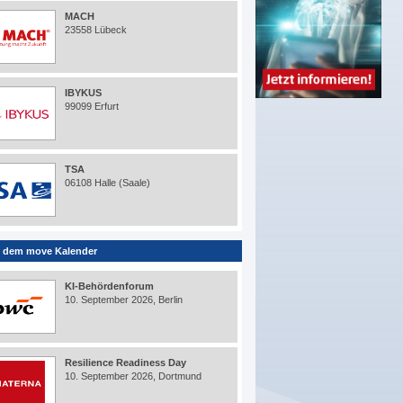
MACH
23558 Lübeck
IBYKUS
99099 Erfurt
TSA
06108 Halle (Saale)
 dem move Kalender
KI-Behördenforum
10. September 2026, Berlin
Resilience Readiness Day
10. September 2026, Dortmund