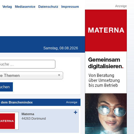
Anzeige
Verlag
Mediaservice
Datenschutz
Impressum
Samstag, 08.08.2026
he
lle Themen
 dem Branchenindex
Anzeige
Materna
44263 Dortmund