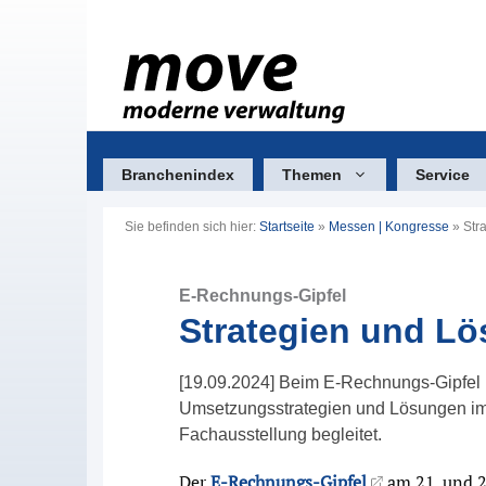
Zum
Inhalt
springen
Branchenindex
Themen
Service
Sie befinden sich hier:
Startseite
»
Messen | Kongresse
»
Str
E-Rechnungs-Gipfel
Strategien und L
[19.09.2024] Beim E-Rechnungs-Gipfel i
Umsetzungsstrategien und Lösungen im 
Fachausstellung begleitet.
Der
E-Rechnungs-Gipfel
am 21. und 22