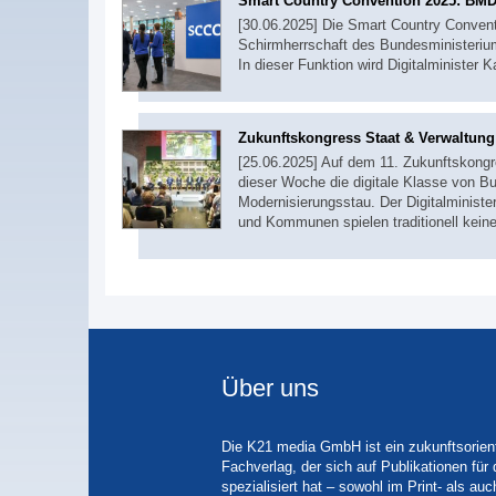
Smart Country Convention 2025: BMD
[30.06.2025] Die Smart Country Conventi
Schirmherrschaft des Bundesministerium
In dieser Funktion wird Digitalminister 
Zukunftskongress Staat & Verwaltung
[25.06.2025] Auf dem 11. Zukunftskongr
dieser Woche die digitale Klasse von Bu
Modernisierungsstau. Der Digitalminister
und Kommunen spielen traditionell kein
Über uns
Die K21 media GmbH ist ein zukunftsorient
Fachverlag, der sich auf Publikationen für
spezialisiert hat – sowohl im Print- als auc