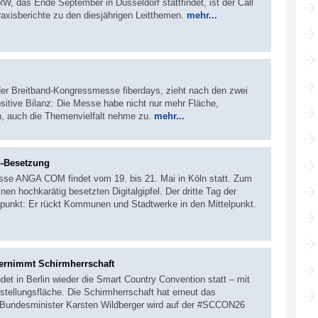
 das Ende September in Düsseldorf stattfindet, ist der Call
raxisberichte zu den diesjährigen Leitthemen.
mehr...
er Breitband-Kongressmesse fiberdays, zieht nach den zwei
ositive Bilanz: Die Messe habe nicht nur mehr Fläche,
, auch die Themenvielfalt nehme zu.
mehr...
p-Besetzung
sse ANGA COM findet vom 19. bis 21. Mai in Köln statt. Zum
en hochkarätig besetzten Digitalgipfel. Der dritte Tag der
punkt: Er rückt Kommunen und Stadtwerke in den Mittelpunkt.
ernimmt Schirmherrschaft
det in Berlin wieder die Smart Country Convention statt – mit
stellungsfläche. Die Schirmherrschaft hat erneut das
Bundesminister Karsten Wildberger wird auf der #SCCON26