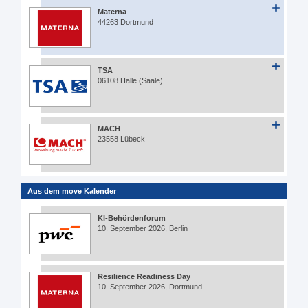
Materna
44263 Dortmund
TSA
06108 Halle (Saale)
MACH
23558 Lübeck
Aus dem move Kalender
KI-Behördenforum
10. September 2026, Berlin
Resilience Readiness Day
10. September 2026, Dortmund