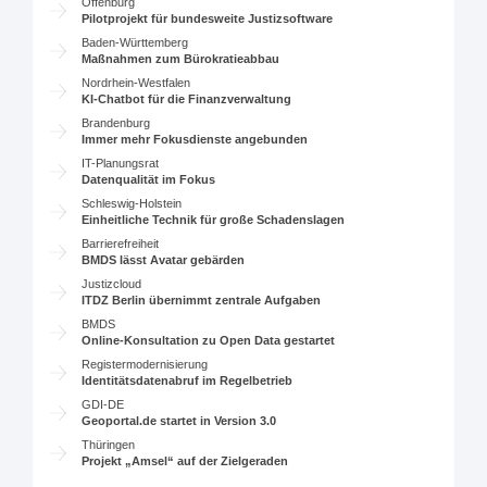
Offenburg
Pilotprojekt für bundesweite Justizsoftware
Baden-Württemberg
Maßnahmen zum Bürokratieabbau
Nordrhein-Westfalen
KI-Chatbot für die Finanzverwaltung
Brandenburg
Immer mehr Fokusdienste angebunden
IT-Planungsrat
Datenqualität im Fokus
Schleswig-Holstein
Einheitliche Technik für große Schadenslagen
Barrierefreiheit
BMDS lässt Avatar gebärden
Justizcloud
ITDZ Berlin übernimmt zentrale Aufgaben
BMDS
Online-Konsultation zu Open Data gestartet
Registermodernisierung
Identitätsdatenabruf im Regelbetrieb
GDI-DE
Geoportal.de startet in Version 3.0
Thüringen
Projekt „Amsel“ auf der Zielgeraden