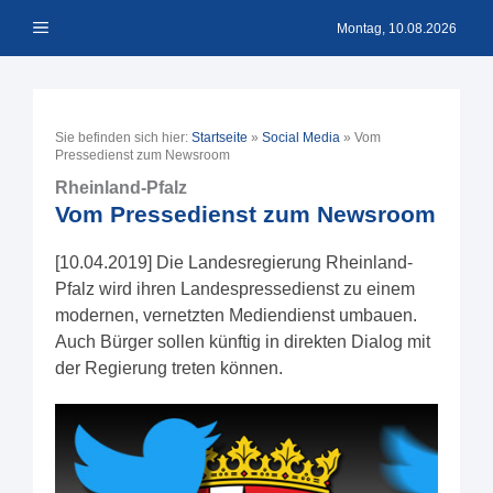
Zum
Menü
Inhalt
Montag, 10.08.2026
springen
Sie befinden sich hier:
Startseite
»
Social Media
»
Vom
Pressedienst zum Newsroom
Rheinland-Pfalz
Vom Pressedienst zum Newsroom
[10.04.2019] Die Landesregierung Rheinland-
Pfalz wird ihren Landespressedienst zu einem
modernen, vernetzten Mediendienst umbauen.
Auch Bürger sollen künftig in direkten Dialog mit
der Regierung treten können.