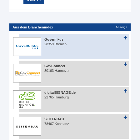
Aus dem Branchenindex
Anzeige
Governikus
28359 Bremen
GovConnect
30163 Hannover
digitalSIGNAGE.de
22765 Hamburg
SEITENBAU
78467 Konstanz