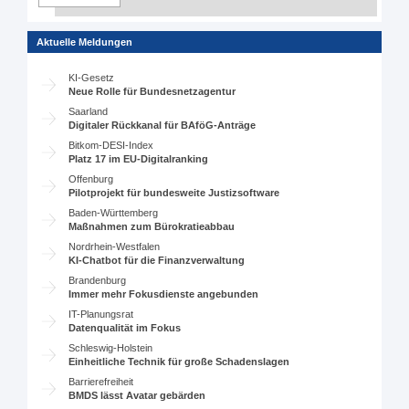
Aktuelle Meldungen
KI-Gesetz
Neue Rolle für Bundesnetzagentur
Saarland
Digitaler Rückkanal für BAföG-Anträge
Bitkom-DESI-Index
Platz 17 im EU-Digitalranking
Offenburg
Pilotprojekt für bundesweite Justizsoftware
Baden-Württemberg
Maßnahmen zum Bürokratieabbau
Nordrhein-Westfalen
KI-Chatbot für die Finanzverwaltung
Brandenburg
Immer mehr Fokusdienste angebunden
IT-Planungsrat
Datenqualität im Fokus
Schleswig-Holstein
Einheitliche Technik für große Schadenslagen
Barrierefreiheit
BMDS lässt Avatar gebärden