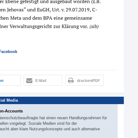
her Ebene gefestigt und ausgebaut worden (z.B.
en Jehovas“ und EuGH, Urt. v. 29.07.2019, C-
ischen Meta und dem BPA eine gemeinsame
lner Verwaltungsgericht zur Klärung vor.
(sib)
Facebook
len
E-Mail
drucken/PDF
ial Media
den-Accounts
Datenschutzbeauftragte hat einen neuen Handlungsrahmen für
ellen vorgelegt. Soziale Medien sind für die
ucht aber klare Nutzungskonzepte und auch alternative