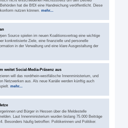
 noch nicht entschiedenen Rechtsstreits um den Betrieb
hörden hat die BfDI eine Handreichung veröffentlicht. Diese
tskonform nutzen können.
mehr...
an
Open Source spielen im neuen Koalitionsvertrag eine wichtige
r konkretisierte Ziele, eine finanzielle und personelle
rmation in der Verwaltung und eine klare Ausgestaltung der
um weitet Social-Media-Präsenz aus
eren will das nordrhein-westfälische Innenministerium, und
len Netzwerken aus. Als neue Kanäle werden künftig auch
pielt.
mehr...
Hetze
rgerinnen und Bürger in Hessen über die Meldestelle
den. Laut Innenministerium wurden bislang 75.000 Beiträge
24. Besonders häufig betroffen: Politikerinnen und Politiker.