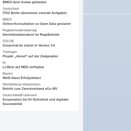
BMDS lässt Avatar gebärden
Justizcloud
ITDZ Berlin übernimmt zentrale Aufgaben
BMDS
Online-Konsultation zu Open Data gestartet
Registermodernisierung
Identitätsdatenabruf im Regelbetrieb
GDI-DE
Geoportal.de startet in Version 3.0
Thüringen
Projekt „Amsel“ auf der Zielgeraden
KI
LLMoin auf MDD verfügbar
Bayern
Weiß-blaue Erfolgsbilanz
Mecklenburg-Vorpommern
Beitritt zum Zweckverband eGo-MV
Deutschland/Frankreich
Kooperation bei KI-Sicherheit und digitaler
Souveränität