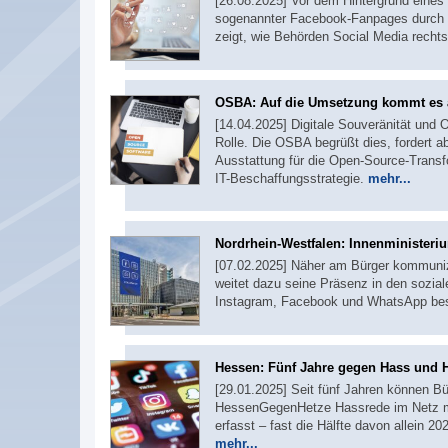
[26.08.2025] Vor dem Hintergrund eines
sogenannter Facebook-Fanpages durch Be
zeigt, wie Behörden Social Media rech
OSBA: Auf die Umsetzung kommt es 
[14.04.2025] Digitale Souveränität und 
Rolle. Die OSBA begrüßt dies, fordert abe
Ausstattung für die Open-Source-Transfo
IT-Beschaffungsstrategie.
mehr...
Nordrhein-Westfalen: Innenministeri
[07.02.2025] Näher am Bürger kommunizi
weitet dazu seine Präsenz in den sozia
Instagram, Facebook und WhatsApp bes
Hessen: Fünf Jahre gegen Hass und 
[29.01.2025] Seit fünf Jahren können Bü
HessenGegenHetze Hassrede im Netz mel
erfasst – fast die Hälfte davon allein 20
mehr...