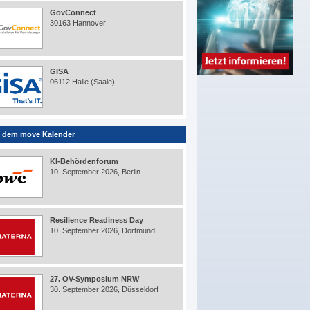
GovConnect
30163 Hannover
GISA
06112 Halle (Saale)
 dem move Kalender
KI-Behördenforum
10. September 2026, Berlin
Resilience Readiness Day
10. September 2026, Dortmund
27. ÖV-Symposium NRW
30. September 2026, Düsseldorf