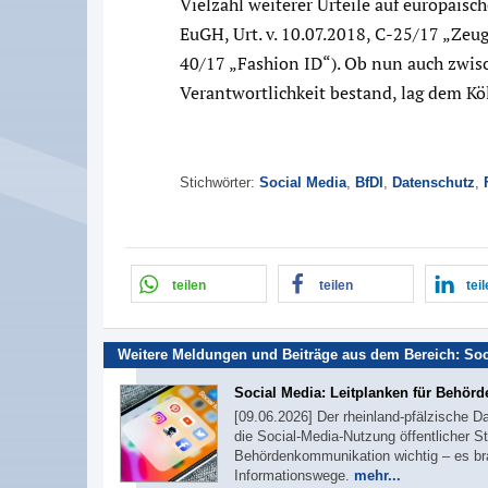
Vielzahl weiterer Urteile auf europäisc
EuGH, Urt. v. 10.07.2018, C-25/17 „Zeug
40/17 „Fashion ID“). Ob nun auch zw
Verantwortlichkeit bestand, lag dem Kö
Stichwörter:
Social Media
,
BfDI
,
Datenschutz
,
teilen
teilen
tei
Weitere Meldungen und Beiträge aus dem Bereich:
Soc
Social Media: Leitplanken für Behör
[09.06.2026] Der rheinland-pfälzische 
die Social-Media-Nutzung öffentlicher St
Behördenkommunikation wichtig – es bra
Informationswege.
mehr...