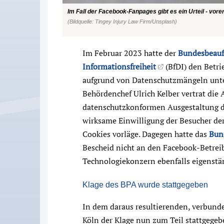
Im Fall der Facebook-Fanpages gibt es ein Urteil - vorer
(Bildquelle: Tingey Injury Law Firm/Unsplash)
Im Februar 2023 hatte der
Bundesbeauft
Informationsfreiheit
(BfDI) den Betr
aufgrund von Datenschutzmängeln unt
Behördenchef Ulrich Kelber vertrat die 
datenschutzkonformen Ausgestaltung d
wirksame Einwilligung der Besucher de
Cookies vorläge. Dagegen hatte das
Bun
Bescheid nicht an den Facebook-Betreib
Technologiekonzern ebenfalls eigenstä
Klage des BPA wurde stattgegeben
In dem daraus resultierenden, verbund
Köln der Klage nun zum Teil stattgege