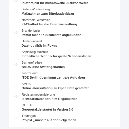
Pilotprojekt für bundesweite Justizsoftware
Baden-Württemberg
Maßnahmen zum Bürokratieabbau
Nordrhein-Westfalen
KI-Chatbot für die Finanzverwaltung
Brandenburg
Immer mehr Fokusdienste angebunden
IT-Planungsrat
Datenqualität im Fokus
Schleswig-Holstein
Einheitliche Technik für große Schadenslagen
Barrierefreiheit
BMDS lässt Avatar gebärden
Justizcloud
ITDZ Berlin übernimmt zentrale Aufgaben
BMDS
Online-Konsultation zu Open Data gestartet
Registermodernisierung
Identitätsdatenabruf im Regelbetrieb
GDI-DE
Geoportal.de startet in Version 3.0
Thüringen
Projekt „Amsel“ auf der Zielgeraden