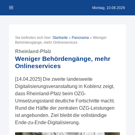
Zum
Menü
Inhalt
Montag, 10.08.2026
springen
Sie befinden sich hier:
Startseite
»
Panorama
»
Weniger
Behördengänge, mehr Onlineservices
Rheinland-Pfalz
Weniger Behördengänge, mehr
Onlineservices
[14.04.2025] Die zweite landesweite
Digitalisierungsveranstaltung in Koblenz zeigt,
dass Rheinland-Pfalz beim OZG-
Umsetzungsstand deutliche Fortschritte macht.
Rund die Hälfte der zentralen OZG-Leistungen
ist angebunden. Ziel bleibt die vollständige
Ende-zu-Ende-Digitalisierung.