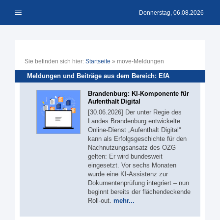
Zum
Menü
Inhalt
Donnerstag, 06.08.2026
springen
Sie befinden sich hier:
Startseite
»
move-Meldungen
Meldungen und Beiträge aus dem Bereich: EfA
Brandenburg: KI-Komponente für
Aufenthalt Digital
[30.06.2026] Der unter Regie des
Landes Brandenburg entwickelte
Online-Dienst „Aufenthalt Digital“
kann als Erfolgsgeschichte für den
Nachnutzungsansatz des OZG
gelten: Er wird bundesweit
eingesetzt. Vor sechs Monaten
wurde eine KI-Assistenz zur
Dokumentenprüfung integriert – nun
beginnt bereits der flächendeckende
Roll-out.
mehr...