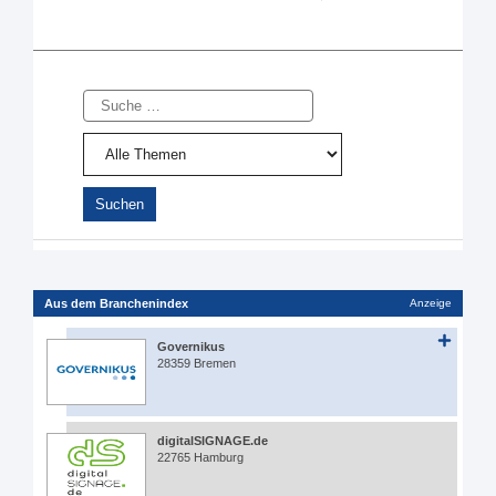
Suche
Aus dem Branchenindex
Anzeige
Governikus
28359 Bremen
digitalSIGNAGE.de
22765 Hamburg