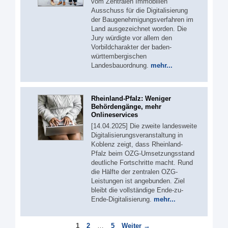
vom Zentralen Immobilien
Ausschuss für die Digitalisierung
der Baugenehmigungsverfahren im
Land ausgezeichnet worden. Die
Jury würdigte vor allem den
Vorbildcharakter der baden-
württembergischen
Landesbauordnung.
mehr...
Rheinland-Pfalz: Weniger
Behördengänge, mehr
Onlineservices
[14.04.2025] Die zweite landesweite
Digitalisierungsveranstaltung in
Koblenz zeigt, dass Rheinland-
Pfalz beim OZG-Umsetzungsstand
deutliche Fortschritte macht. Rund
die Hälfte der zentralen OZG-
Leistungen ist angebunden. Ziel
bleibt die vollständige Ende-zu-
Ende-Digitalisierung.
mehr...
Seite
Seite
Seite
1
2
…
5
Weiter
→