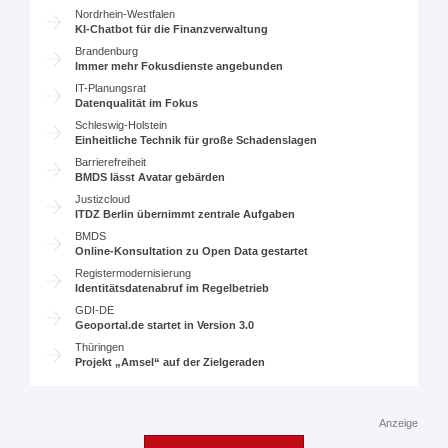
Nordrhein-Westfalen
KI-Chatbot für die Finanzverwaltung
Brandenburg
Immer mehr Fokusdienste angebunden
IT-Planungsrat
Datenqualität im Fokus
Schleswig-Holstein
Einheitliche Technik für große Schadenslagen
Barrierefreiheit
BMDS lässt Avatar gebärden
Justizcloud
ITDZ Berlin übernimmt zentrale Aufgaben
BMDS
Online-Konsultation zu Open Data gestartet
Registermodernisierung
Identitätsdatenabruf im Regelbetrieb
GDI-DE
Geoportal.de startet in Version 3.0
Thüringen
Projekt „Amsel“ auf der Zielgeraden
Anzeige