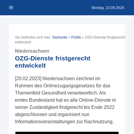
Zum
Menü
Inhalt
Montag, 10.08.2026
springen
Sie befinden sich hier:
Startseite
»
Politik
»
OZG-Dienste fristgerecht
entwickelt
Niedersachsen
OZG-Dienste fristgerecht
entwickelt
[20.02.2023] Niedersachsen zeichnet im
Rahmen des Onlinezugangsgesetzes für das
Themenfeld Gesundheit verantwortlich. Als
erstes Bundesland hat es alle Online-Dienste in
seiner Zuständigkeit fristgerecht bis Ende 2022
abgeschlossen und organisiert nun
Informationsveranstaltungen zur Nachnutzung.