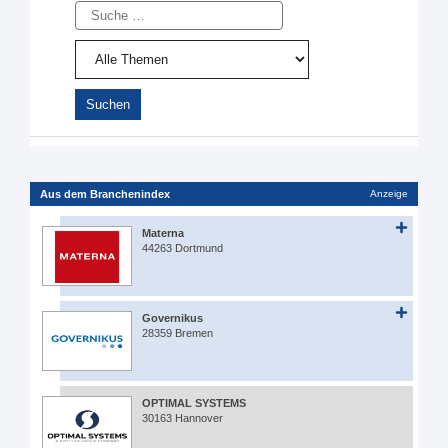
Suche
Aus dem Branchenindex
Anzeige
Materna
44263 Dortmund
Governikus
28359 Bremen
OPTIMAL SYSTEMS
30163 Hannover