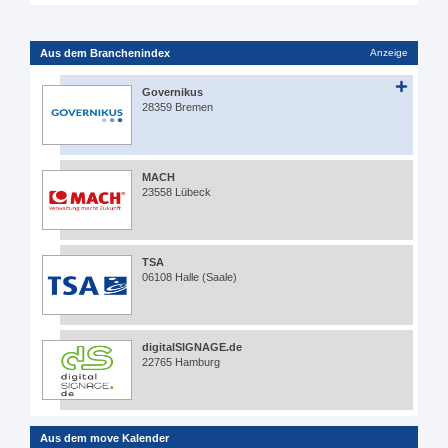
Aus dem Branchenindex
Anzeige
Governikus
28359 Bremen
MACH
23558 Lübeck
TSA
06108 Halle (Saale)
digitalSIGNAGE.de
22765 Hamburg
Aus dem move Kalender