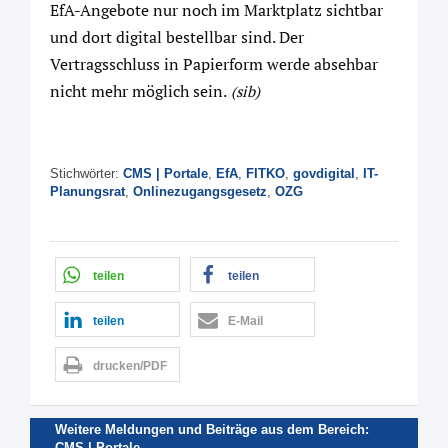
EfA-Angebote nur noch im Marktplatz sichtbar
und dort digital bestellbar sind. Der
Vertragsschluss in Papierform werde absehbar
nicht mehr möglich sein.
(sib)
Stichwörter:
CMS | Portale
,
EfA
,
FITKO
,
govdigital
,
IT-
Planungsrat
,
Onlinezugangsgesetz
,
OZG
teilen
teilen
teilen
E-Mail
drucken/PDF
Weitere Meldungen und Beiträge aus dem Bereich:
CMS | Portale