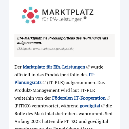
EfA-Marktplatz ins Produktportfolio des IT-Planungsrats
aufgenommen.
(Bildquelle: www.marktplatz.govdigital.de)
Der
Marktplatz für EfA-Leistungen
wurde
offiziell in das Produktportfolio des
IT-
Planungsrats
(IT-PLR) aufgenommen. Das
Produkt-Management wird laut IT-PLR
weiterhin von der
Föderalen IT-Kooperation
(FITKO) verantwortet, während
govdigital
die
Rolle des Marktplatzbetreibers wahrnimmt. Seit
Anfang 2022 hatten die FITKO und govdigital
gemeinsam an der Entwicklung dieses