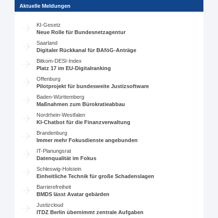
Aktuelle Meldungen
KI-Gesetz
Neue Rolle für Bundesnetzagentur
Saarland
Digitaler Rückkanal für BAföG-Anträge
Bitkom-DESI-Index
Platz 17 im EU-Digitalranking
Offenburg
Pilotprojekt für bundesweite Justizsoftware
Baden-Württemberg
Maßnahmen zum Bürokratieabbau
Nordrhein-Westfalen
KI-Chatbot für die Finanzverwaltung
Brandenburg
Immer mehr Fokusdienste angebunden
IT-Planungsrat
Datenqualität im Fokus
Schleswig-Holstein
Einheitliche Technik für große Schadenslagen
Barrierefreiheit
BMDS lässt Avatar gebärden
Justizcloud
ITDZ Berlin übernimmt zentrale Aufgaben