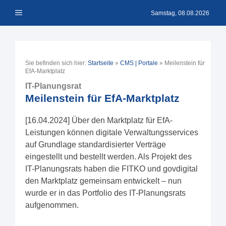
Zum
Menü
Inhalt
Samstag, 08.08.2026
springen
Sie befinden sich hier:
Startseite
»
CMS | Portale
»
Meilenstein für
EfA-Marktplatz
IT-Planungsrat
Meilenstein für EfA-Marktplatz
[16.04.2024] Über den Marktplatz für EfA-
Leistungen können digitale Verwaltungsservices
auf Grundlage standardisierter Verträge
eingestellt und bestellt werden. Als Projekt des
IT-Planungsrats haben die FITKO und govdigital
den Marktplatz gemeinsam entwickelt – nun
wurde er in das Portfolio des IT-Planungsrats
aufgenommen.