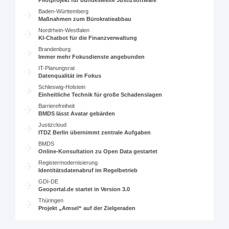
Pilotprojekt für bundesweite Justizsoftware
Baden-Württemberg
Maßnahmen zum Bürokratieabbau
Nordrhein-Westfalen
KI-Chatbot für die Finanzverwaltung
Brandenburg
Immer mehr Fokusdienste angebunden
IT-Planungsrat
Datenqualität im Fokus
Schleswig-Holstein
Einheitliche Technik für große Schadenslagen
Barrierefreiheit
BMDS lässt Avatar gebärden
Justizcloud
ITDZ Berlin übernimmt zentrale Aufgaben
BMDS
Online-Konsultation zu Open Data gestartet
Registermodernisierung
Identitätsdatenabruf im Regelbetrieb
GDI-DE
Geoportal.de startet in Version 3.0
Thüringen
Projekt „Amsel“ auf der Zielgeraden