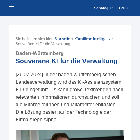
Zum
Menü
Inhalt
Sonntag, 09.08.2026
springen
Sie befinden sich hier:
Startseite
»
Künstliche Intelligenz
»
Souveräne KI für die Verwaltung
Baden-Württemberg
Souveräne KI für die Verwaltung
[26.07.2024] In der baden-württembergischen
Landesverwaltung wird das KI-Assistenzsystem
F13 eingeführt. Es kann große Textmengen nach
relevanten Informationen durchsuchen und soll
die Mitarbeiterinnen und Mitarbeiter entlasten.
Die Lösung basiert auf der Technologie der
Firma Aleph Alpha.