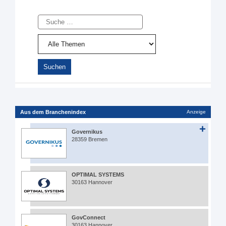
Suche
Aus dem Branchenindex
Anzeige
Governikus
28359 Bremen
OPTIMAL SYSTEMS
30163 Hannover
GovConnect
30163 Hannover