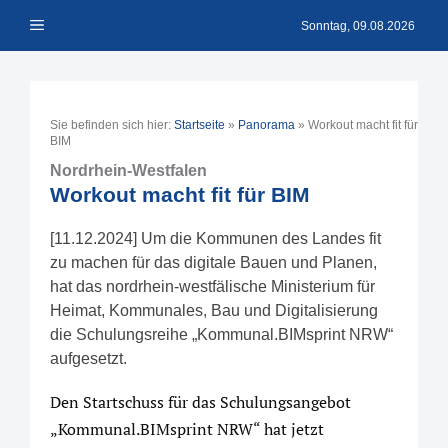
Zum
Menü
Inhalt
Sonntag, 09.08.2026
springen
Sie befinden sich hier:
Startseite
»
Panorama
»
Workout macht fit für
BIM
Nordrhein-Westfalen
Workout macht fit für BIM
[11.12.2024] Um die Kommunen des Landes fit
zu machen für das digitale Bauen und Planen,
hat das nordrhein-westfälische Ministerium für
Heimat, Kommunales, Bau und Digitalisierung
die Schulungsreihe „Kommunal.BIMsprint NRW“
aufgesetzt.
Den Startschuss für das Schulungsangebot
„Kommunal.BIMsprint NRW“ hat jetzt