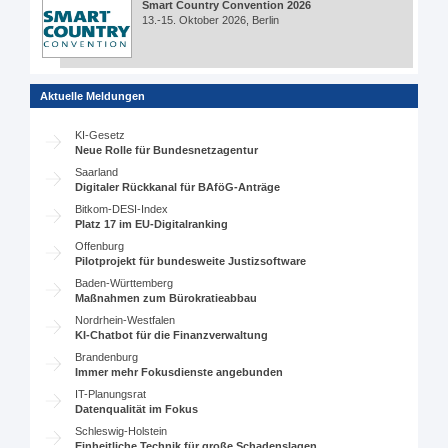
Smart Country Convention 2026
13.-15. Oktober 2026, Berlin
Aktuelle Meldungen
KI-Gesetz
Neue Rolle für Bundesnetzagentur
Saarland
Digitaler Rückkanal für BAföG-Anträge
Bitkom-DESI-Index
Platz 17 im EU-Digitalranking
Offenburg
Pilotprojekt für bundesweite Justizsoftware
Baden-Württemberg
Maßnahmen zum Bürokratieabbau
Nordrhein-Westfalen
KI-Chatbot für die Finanzverwaltung
Brandenburg
Immer mehr Fokusdienste angebunden
IT-Planungsrat
Datenqualität im Fokus
Schleswig-Holstein
Einheitliche Technik für große Schadenslagen