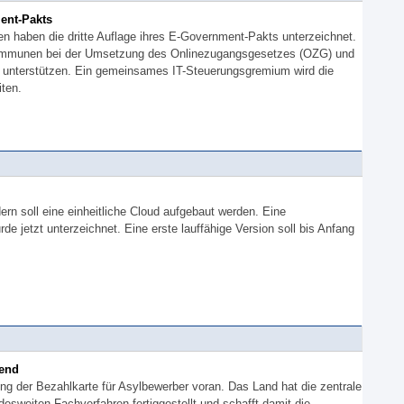
ent-Pakts
 haben die dritte Auflage ihres E-Government-Pakts unterzeichnet.
ommunen bei der Umsetzung des Onlinezugangsgesetzes (OZG) und
e unterstützen. Ein gemeinsames IT-Steuerungsgremium wird die
ten.
ern soll eine einheitliche Cloud aufgebaut werden. Eine
e jetzt unterzeichnet. Eine erste lauffähige Version soll bis Anfang
kend
g der Bezahlkarte für Asylbewerber voran. Das Land hat die zentrale
esweiten Fachverfahren fertiggestellt und schafft damit die