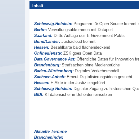
Inhalt
Schleswig-Holstein:
Programm für Open Source kommt 
Berlin:
Verwaltungsabkommen mit Dataport
Saarland:
Dritte Auflage des E-Government-Pakts
Bund/Länder:
Justizcloud kommt
Hessen:
Bezahlkarte bald flächendeckend
Onlinedienste:
ZSK goes Open Data
Data Governance Act:
Öffentliche Daten für Innovation fr
Brandenburg:
Strafsachen ohne Medienbrüche
Baden-Württemberg:
Digitales Verkehrsmodell
Sachsen-Anhalt:
Erneut Digitalisierungsideen gesucht
Hessen:
E-Akte in der Justiz eingeführt
Schleswig-Holstein:
Digitaler Zugang zu historischen Que
BfDI:
KI datensicher in Behörden einsetzen
Aktuelle Termine
Branchenindex