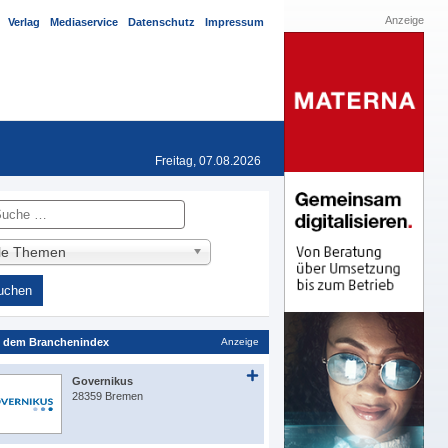
Anzeige
Verlag
Mediaservice
Datenschutz
Impressum
Freitag, 07.08.2026
he
lle Themen
 dem Branchenindex
Anzeige
Governikus
28359 Bremen