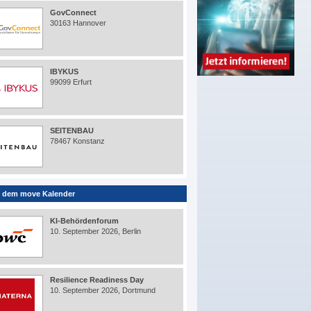
GovConnect
30163 Hannover
IBYKUS
99099 Erfurt
SEITENBAU
78467 Konstanz
 dem move Kalender
KI-Behördenforum
10. September 2026, Berlin
Resilience Readiness Day
10. September 2026, Dortmund