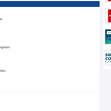
an
eigeben
llen