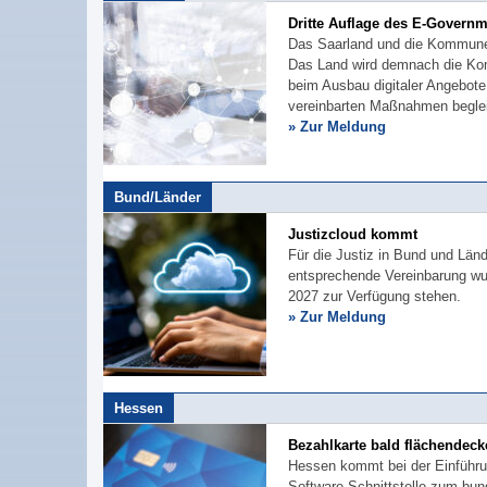
Dritte Auflage des E-Governm
Das Saarland und die Kommunen
Das Land wird demnach die K
beim Ausbau digitaler Angebot
vereinbarten Maßnahmen beglei
» Zur Meldung
Bund/Länder
Justizcloud kommt
Für die Justiz in Bund und Länd
entsprechende Vereinbarung wurd
2027 zur Verfügung stehen.
» Zur Meldung
Hessen
Bezahlkarte bald flächendec
Hessen kommt bei der Einführun
Software-Schnittstelle zum bund