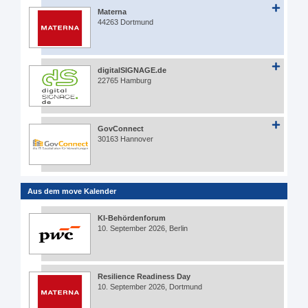
Materna
44263 Dortmund
digitalSIGNAGE.de
22765 Hamburg
GovConnect
30163 Hannover
Aus dem move Kalender
KI-Behördenforum
10. September 2026, Berlin
Resilience Readiness Day
10. September 2026, Dortmund