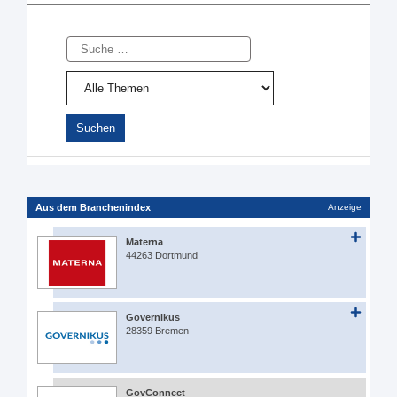
Suche
Aus dem Branchenindex
Anzeige
Materna
44263 Dortmund
Governikus
28359 Bremen
GovConnect