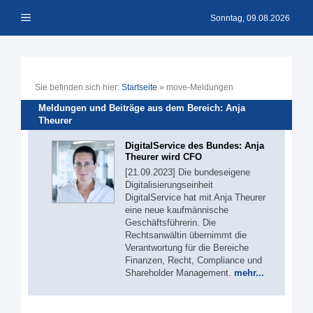
Zum
Menü
Inhalt
Sonntag, 09.08.2026
springen
Sie befinden sich hier:
Startseite
»
move-Meldungen
Meldungen und Beiträge aus dem Bereich: Anja
Theurer
DigitalService des Bundes: Anja
Theurer wird CFO
[21.09.2023] Die bundeseigene
Digitalisierungseinheit
DigitalService hat mit Anja Theurer
eine neue kaufmännische
Geschäftsführerin. Die
Rechtsanwältin übernimmt die
Verantwortung für die Bereiche
Finanzen, Recht, Compliance und
Shareholder Management.
mehr...