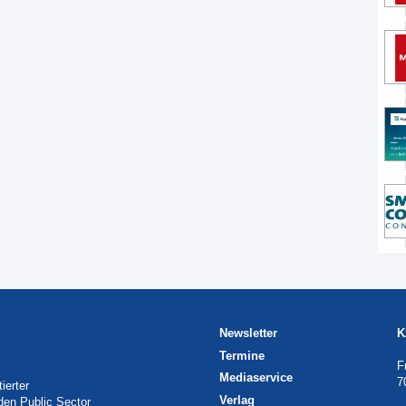
Newsletter
K
Termine
F
Mediaservice
7
ierter
Verlag
 den Public Sector