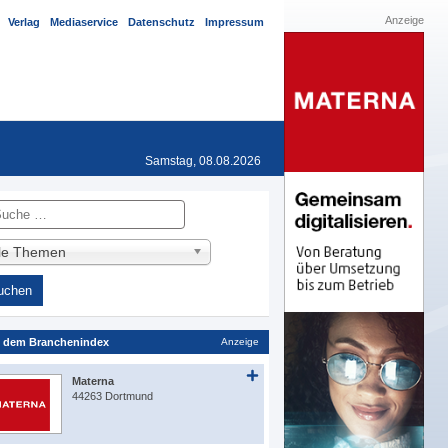
Anzeige
Verlag
Mediaservice
Datenschutz
Impressum
Samstag, 08.08.2026
he
lle Themen
 dem Branchenindex
Anzeige
Materna
44263 Dortmund