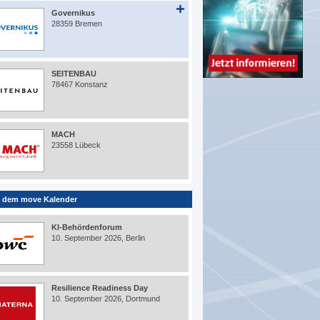
Governikus
28359 Bremen
SEITENBAU
78467 Konstanz
MACH
23558 Lübeck
 dem move Kalender
KI-Behördenforum
10. September 2026, Berlin
Resilience Readiness Day
10. September 2026, Dortmund