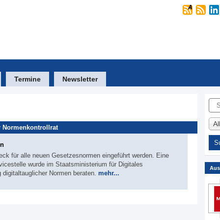
Termine
Newsletter
Suc
A
 Normenkontrollrat
rn
check für alle neuen Gesetzesnormen eingeführt werden. Eine
icestelle wurde im Staatsministerium für Digitales
Aus
ng digitaltauglicher Normen beraten.
mehr...