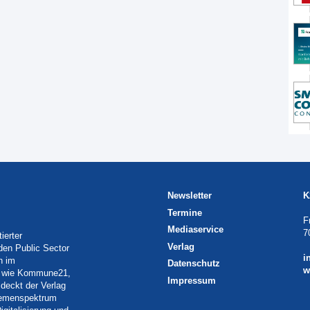
Newsletter
K
Termine
F
Mediaservice
7
ierter
Verlag
 den Public Sector
i
h im
Datenschutz
w
eln wie Kommune21,
Impressum
deckt der Verlag
Themenspektrum