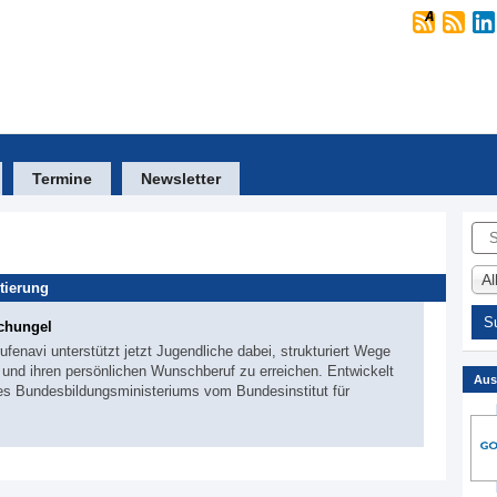
Termine
Newsletter
Suc
A
tierung
chungel
fenavi unterstützt jetzt Jugendliche dabei, strukturiert Wege
en und ihren persönlichen Wunschberuf zu erreichen. Entwickelt
Aus
des Bundesbildungsministeriums vom Bundesinstitut für