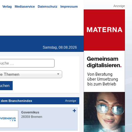
Anzeige
Verlag
Mediaservice
Datenschutz
Impressum
Samstag, 08.08.2026
he
lle Themen
 dem Branchenindex
Anzeige
Governikus
28359 Bremen