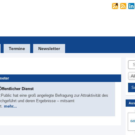
Termine
Newsletter
Suc
A
meter
ffentlicher Dienst
Public hat eine groß angelegte Befragung zur Attraktivität des
urchgeführt und deren Ergebnisse – mitsamt
Aus
rt.
mehr...