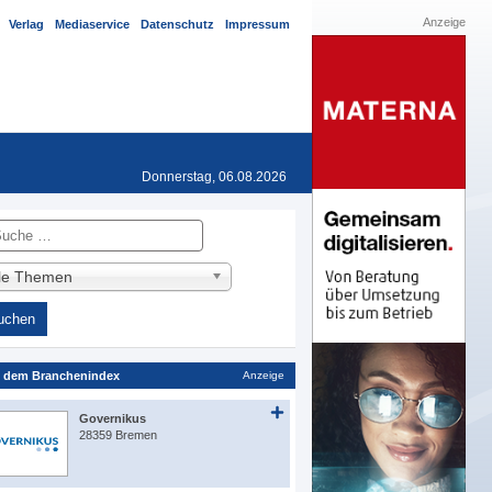
Anzeige
Verlag
Mediaservice
Datenschutz
Impressum
Donnerstag, 06.08.2026
he
lle Themen
 dem Branchenindex
Anzeige
Governikus
28359 Bremen