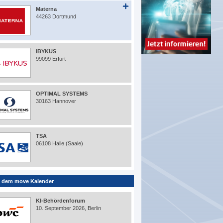
Materna
44263 Dortmund
IBYKUS
99099 Erfurt
OPTIMAL SYSTEMS
30163 Hannover
TSA
06108 Halle (Saale)
 dem move Kalender
KI-Behördenforum
10. September 2026, Berlin