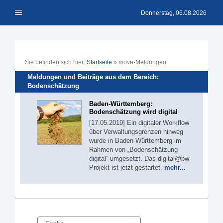
Zum
Menü
Inhalt
Donnerstag, 06.08.2026
springen
Sie befinden sich hier:
Startseite
»
move-Meldungen
Meldungen und Beiträge aus dem Bereich:
Bodenschätzung
Baden-Württemberg:
Bodenschätzung wird digital
[17.05.2019] Ein digitaler Workflow
über Verwaltungsgrenzen hinweg
wurde in Baden-Württemberg im
Rahmen von „Bodenschätzung
digital“ umgesetzt. Das digital@bw-
Projekt ist jetzt gestartet.
mehr...
Suche