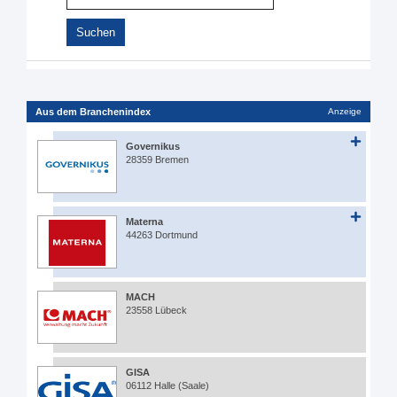
Aus dem Branchenindex
Anzeige
Governikus
28359 Bremen
Materna
44263 Dortmund
MACH
23558 Lübeck
GISA
06112 Halle (Saale)