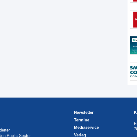
Newsletter
K
Termine
F
Mediaservice
7
ierter
Verlag
 den Public Sector