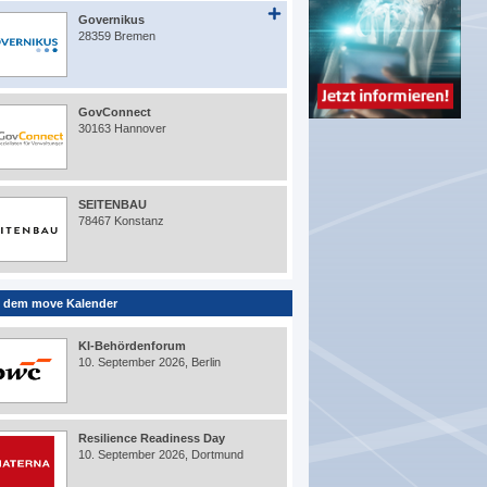
Governikus
28359 Bremen
GovConnect
30163 Hannover
SEITENBAU
78467 Konstanz
 dem move Kalender
KI-Behördenforum
10. September 2026, Berlin
Resilience Readiness Day
10. September 2026, Dortmund