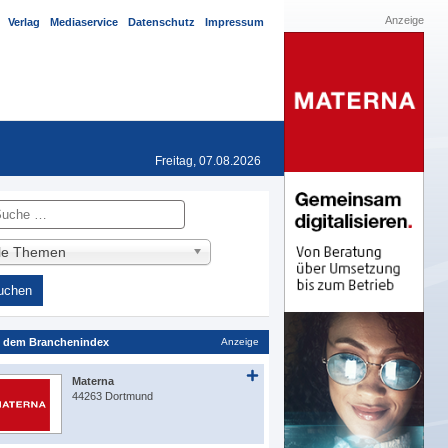
Anzeige
Verlag
Mediaservice
Datenschutz
Impressum
Freitag, 07.08.2026
he
lle Themen
 dem Branchenindex
Anzeige
Materna
44263 Dortmund