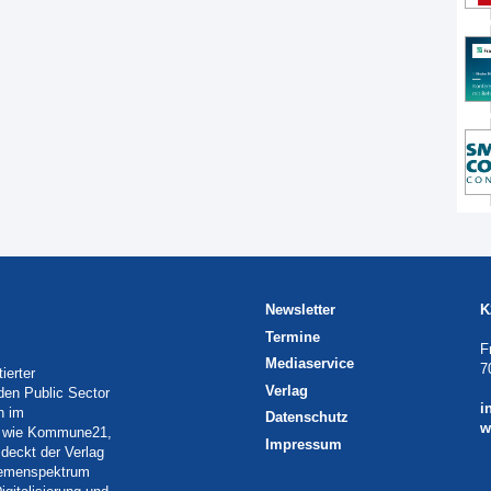
Newsletter
K
Termine
F
Mediaservice
7
ierter
Verlag
 den Public Sector
i
h im
Datenschutz
w
eln wie Kommune21,
Impressum
deckt der Verlag
Themenspektrum