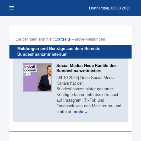
Zum
Menü
Inhalt
Donnerstag, 06.08.2026
springen
Sie befinden sich hier:
Startseite
»
move-Meldungen
Meldungen und Beiträge aus dem Bereich:
Bundesfinanzministerium
Social Media: Neue Kanäle des
Bundesfinanzministers
[09.10.2025] Neue Social-Media-
Kanäle hat der
Bundesfinanzminister gestartet:
Künftig erfahren Interessierte auch
auf Instagram, TikTok und
Facebook was den Minister an- und
umtreibt.
mehr...