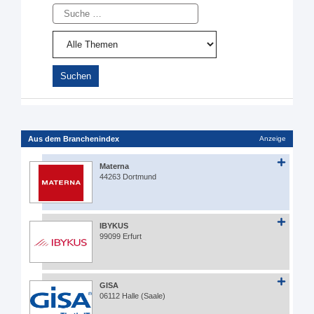
Suche
Aus dem Branchenindex
Anzeige
Materna
44263 Dortmund
IBYKUS
99099 Erfurt
GISA
06112 Halle (Saale)