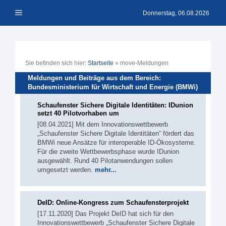
Zum
Menü
Inhalt
Donnerstag, 06.08.2026
springen
Sie befinden sich hier:
Startseite
»
move-Meldungen
Meldungen und Beiträge aus dem Bereich:
Bundesministerium für Wirtschaft und Energie (BMWi)
Schaufenster Sichere Digitale Identitäten: IDunion
setzt 40 Pilotvorhaben um
[08.04.2021] Mit dem Innovationswettbewerb
„Schaufenster Sichere Digitale Identitäten“ fördert das
BMWi neue Ansätze für interoperable ID-Ökosysteme.
Für die zweite Wettbewerbsphase wurde IDunion
ausgewählt. Rund 40 Pilotanwendungen sollen
umgesetzt werden.
mehr...
DeID: Online-Kongress zum Schaufensterprojekt
[17.11.2020] Das Projekt DeID hat sich für den
Innovationswettbewerb „Schaufenster Sichere Digitale