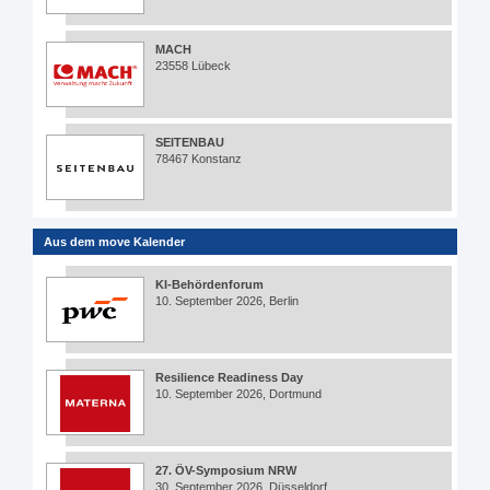
MACH
23558 Lübeck
SEITENBAU
78467 Konstanz
Aus dem move Kalender
KI-Behördenforum
10. September 2026, Berlin
Resilience Readiness Day
10. September 2026, Dortmund
27. ÖV-Symposium NRW
30. September 2026, Düsseldorf