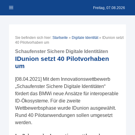
Zum
Menü
Inhalt
Freitag, 07.08.2026
springen
Sie befinden sich hier:
Startseite
»
Digitale Identität
»
IDunion setzt
40 Pilotvorhaben um
Schaufenster Sichere Digitale Identitäten
IDunion setzt 40 Pilotvorhaben
um
[08.04.2021] Mit dem Innovationswettbewerb
„Schaufenster Sichere Digitale Identitäten“
fördert das BMWi neue Ansätze für interoperable
ID-Ökosysteme. Für die zweite
Wettbewerbsphase wurde IDunion ausgewählt.
Rund 40 Pilotanwendungen sollen umgesetzt
werden.