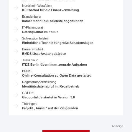
Nordrhein-Westfalen
KI-Chatbot für die Finanzverwaltung
Brandenburg
Immer mehr Fokusdienste angebunden
IT-Planungsrat
Datenqualität im Fokus
Schleswig-Holstein
Einheitliche Technik für große Schadenslagen
Barrierefreiheit
BMDS lässt Avatar gebärden
Justizcloud
ITDZ Berlin übernimmt zentrale Aufgaben
BMDS
Online-Konsultation zu Open Data gestartet
Registermodernisierung
Identitätsdatenabruf im Regelbetrieb
GDI-DE
Geoportal.de startet in Version 3.0
Thüringen
Projekt „Amsel“ auf der Zielgeraden
Anzeige