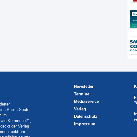
Newsletter
K
Termine
F
Mediaservice
7
ierter
Verlag
 den Public Sector
i
h im
Datenschutz
w
eln wie Kommune21,
Impressum
deckt der Verlag
Themenspektrum