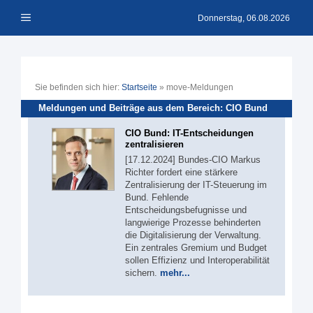
Zum
Menü
Inhalt
Donnerstag, 06.08.2026
springen
Sie befinden sich hier:
Startseite
»
move-Meldungen
Meldungen und Beiträge aus dem Bereich: CIO Bund
CIO Bund: IT-Entscheidungen
zentralisieren
[17.12.2024] Bundes-CIO Markus
Richter fordert eine stärkere
Zentralisierung der IT-Steuerung im
Bund. Fehlende
Entscheidungsbefugnisse und
langwierige Prozesse behinderten
die Digitalisierung der Verwaltung.
Ein zentrales Gremium und Budget
sollen Effizienz und Interoperabilität
sichern.
mehr...