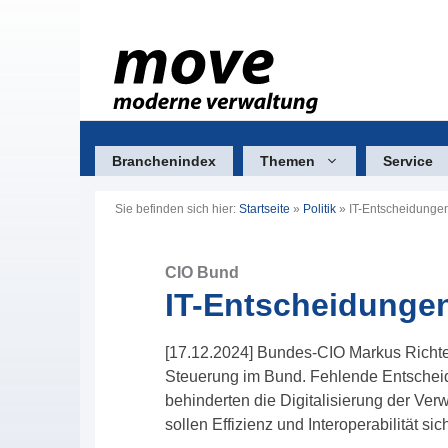
Zum
Inhalt
springen
Branchenindex
Themen
Service
Sie befinden sich hier:
Startseite
»
Politik
»
IT-Entscheidungen
CIO Bund
IT-Entscheidungen
[17.12.2024] Bundes-CIO Markus Richter 
Steuerung im Bund. Fehlende Entschei
behinderten die Digitalisierung der Ve
sollen Effizienz und Interoperabilität sic