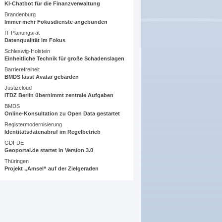
KI-Chatbot für die Finanzverwaltung
Brandenburg
Immer mehr Fokusdienste angebunden
IT-Planungsrat
Datenqualität im Fokus
Schleswig-Holstein
Einheitliche Technik für große Schadenslagen
Barrierefreiheit
BMDS lässt Avatar gebärden
Justizcloud
ITDZ Berlin übernimmt zentrale Aufgaben
BMDS
Online-Konsultation zu Open Data gestartet
Registermodernisierung
Identitätsdatenabruf im Regelbetrieb
GDI-DE
Geoportal.de startet in Version 3.0
Thüringen
Projekt „Amsel“ auf der Zielgeraden