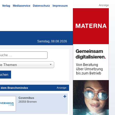
Anzeige
Verlag
Mediaservice
Datenschutz
Impressum
Samstag, 08.08.2026
he
lle Themen
 dem Branchenindex
Anzeige
Governikus
28359 Bremen