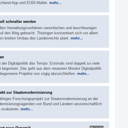
schland-App und EUDI-Wallet.
mehr...
oll schneller werden
llen Verwaltungsverfahren vereinfachen und beschleunigen
 den Weg gebracht. Thüringen konzentriert sich vor allem
en breiten Umbau des Landesrechts plant.
mehr...
ran
 der Digitalpolitik das Tempo: Erstmals sind doppelt so viele
t begonnen. Das geht aus dem neuesten Monitor Digitalpolitik
 begonnene Projekte nun zügig abzuschließen.
mehr...
ekt zur Staatsmodernisierung
jähriges Forschungsprojekt zur Staatsmodernisierung an der
Modernisierungsagenden von Bund und Ländern wissenschaftlich
 evaluieren.
mehr...
ert neue Dynamik