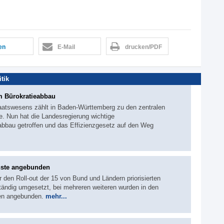
len
E-Mail
drucken/PDF
itik
 Bürokratieabbau
aatswesens zählt in Baden-Württemberg zu den zentralen
e. Nun hat die Landesregierung wichtige
abbau getroffen und das Effizienzgesetz auf den Weg
nste angebunden
r den Roll-out der 15 von Bund und Ländern priorisierten
ständig umgesetzt, bei mehreren weiteren wurden in den
len angebunden.
mehr...