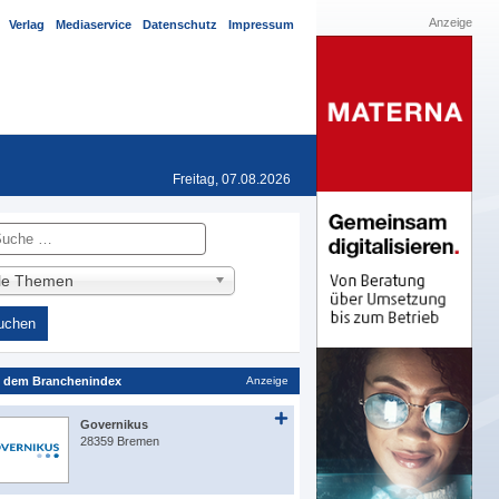
Anzeige
Verlag
Mediaservice
Datenschutz
Impressum
Freitag, 07.08.2026
he
lle Themen
 dem Branchenindex
Anzeige
Governikus
28359 Bremen