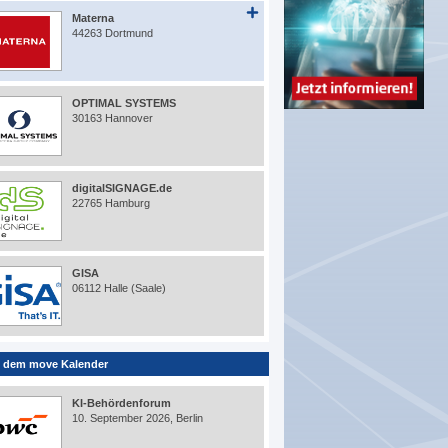
Materna
44263 Dortmund
OPTIMAL SYSTEMS
30163 Hannover
digitalSIGNAGE.de
22765 Hamburg
GISA
06112 Halle (Saale)
 dem move Kalender
KI-Behördenforum
10. September 2026, Berlin