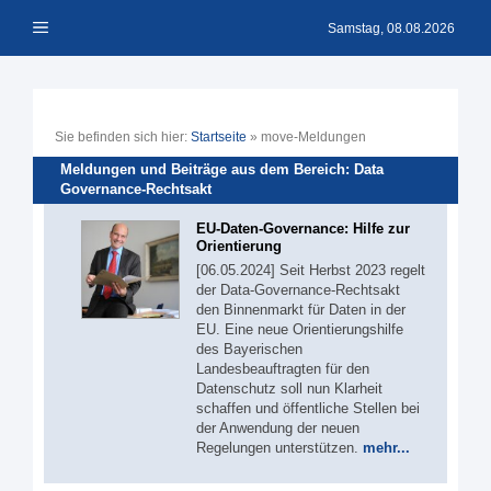
Zum
Menü
Inhalt
Samstag, 08.08.2026
springen
Sie befinden sich hier:
Startseite
»
move-Meldungen
Meldungen und Beiträge aus dem Bereich: Data
Governance-Rechtsakt
EU-Daten-Governance: Hilfe zur
Orientierung
[06.05.2024] Seit Herbst 2023 regelt
der Data-Governance-Rechtsakt
den Binnenmarkt für Daten in der
EU. Eine neue Orientierungshilfe
des Bayerischen
Landesbeauftragten für den
Datenschutz soll nun Klarheit
schaffen und öffentliche Stellen bei
der Anwendung der neuen
Regelungen unterstützen.
mehr...