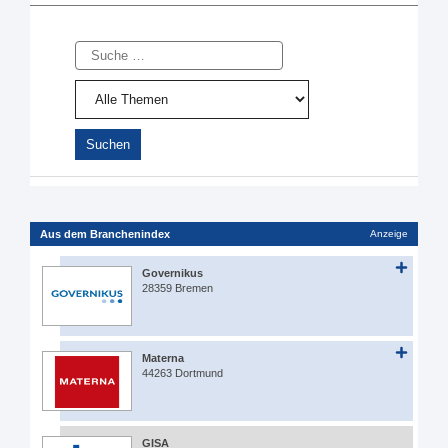
Suche
Aus dem Branchenindex
Anzeige
Governikus
28359 Bremen
Materna
44263 Dortmund
GISA