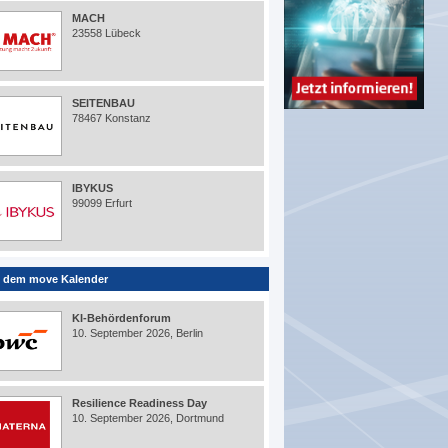
MACH
23558 Lübeck
SEITENBAU
78467 Konstanz
IBYKUS
99099 Erfurt
 dem move Kalender
KI-Behördenforum
10. September 2026, Berlin
Resilience Readiness Day
10. September 2026, Dortmund