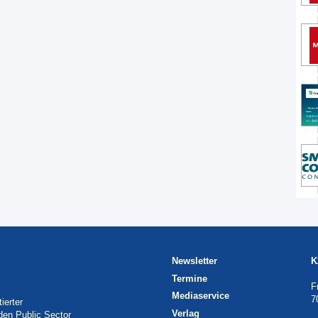
Newsletter
K
Termine
F
Mediaservice
7
ierter
Verlag
 den Public Sector