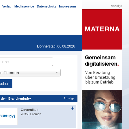
Anzeige
Verlag
Mediaservice
Datenschutz
Impressum
Donnerstag, 06.08.2026
he
lle Themen
 dem Branchenindex
Anzeige
Governikus
28359 Bremen