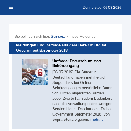
Zum
Menü
Inhalt
Donnerstag, 06.08.2026
springen
Sie befinden sich hier:
Startseite
»
move-Meldungen
Meldungen und Beiträge aus dem Bereich: Digital
Government Barometer 2018
Umfrage: Datenschutz statt
Behördengang
[06.05.2019] Die Bürger in
Deutschland haben mehrheitlich
Sorge, dass bei Online-
Behördengängen persönliche Daten
von Dritten abgegriffen werden.
Jeder Zweite hat zudem Bedenken,
dass die Verwaltung online weniger
Service bietet. Das hat das „Digital
Government Barometer 2018“ von
Sopra Steria ergeben.
mehr...