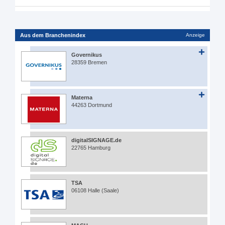
Aus dem Branchenindex
Anzeige
Governikus
28359 Bremen
Materna
44263 Dortmund
digitalSIGNAGE.de
22765 Hamburg
TSA
06108 Halle (Saale)