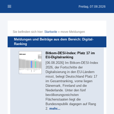
Zum
Menü
Inhalt
Freitag, 07.08.2026
springen
Sie befinden sich hier:
Startseite
»
move-Meldungen
Meldungen und Beiträge aus dem Bereich: Digital-
Ranking
Bitkom-DESI-Index: Platz 17 im
EU-Digitalranking
[06.08.2026] Im Bitkom-DESI-Index
2026, der Fortschritte der
Digitalisierung in den EU-Ländern
misst, belegt Deutschland Platz 17
im Gesamtranking, vorne liegen
Dänemark, Finnland und die
Niederlande. Unter den fünf
bevölkerungsreichsten
Flächenstaaten liegt die
Bundesrepublik dagegen auf Rang
2.
mehr...