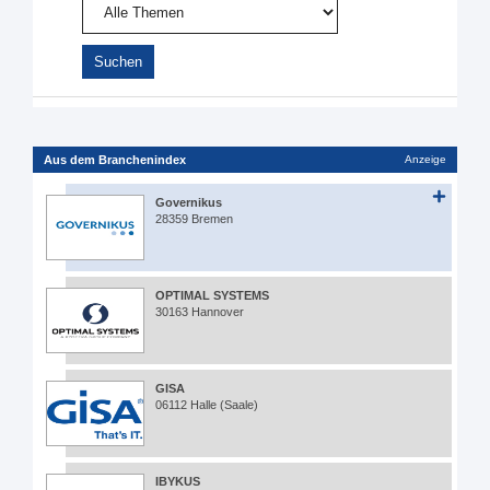
Aus dem Branchenindex
Anzeige
Governikus
28359 Bremen
OPTIMAL SYSTEMS
30163 Hannover
GISA
06112 Halle (Saale)
IBYKUS