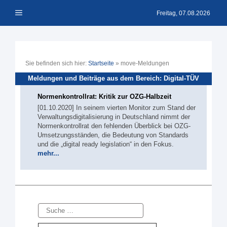
Zum
Menü
Inhalt
Freitag, 07.08.2026
springen
Sie befinden sich hier:
Startseite
»
move-Meldungen
Meldungen und Beiträge aus dem Bereich: Digital-TÜV
Normenkontrollrat: Kritik zur OZG-Halbzeit
[01.10.2020] In seinem vierten Monitor zum Stand der
Verwaltungsdigitalisierung in Deutschland nimmt der
Normenkontrollrat den fehlenden Überblick bei OZG-
Umsetzungsständen, die Bedeutung von Standards
und die „digital ready legislation“ in den Fokus.
mehr...
Suche