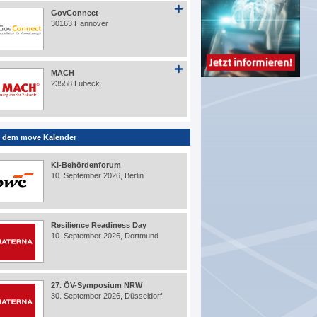
GovConnect
30163 Hannover
MACH
23558 Lübeck
 dem move Kalender
KI-Behördenforum
10. September 2026, Berlin
Resilience Readiness Day
10. September 2026, Dortmund
27. ÖV-Symposium NRW
30. September 2026, Düsseldorf