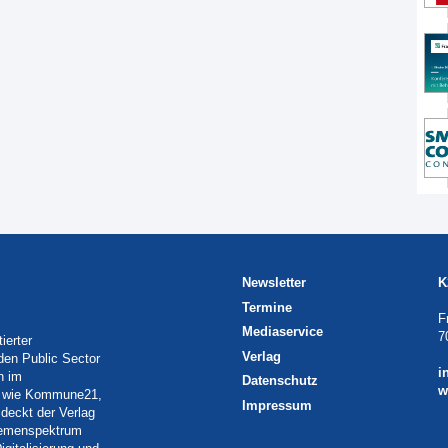
Newsletter
K
Termine
F
Mediaservice
7
ierter
Verlag
 den Public Sector
i
h im
Datenschutz
w
eln wie Kommune21,
Impressum
deckt der Verlag
Themenspektrum