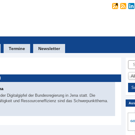
Termine
Newsletter
Suc
A
l
na
er Digitalgipfel der Bundesregierung in Jena statt. Die
haltigkeit und Ressourceneffizienz sind das Schwerpunktthema.
Aus