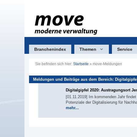
Zum
Inhalt
springen
Branchenindex
Themen
Service
Sie befinden sich hier:
Startseite
»
move-Meldungen
Meldungen und Beiträge aus dem Bereich: Digitalgipfe
Digitalgipfel 2020: Austragungsort Je
[01.11.2019] Im kommenden Jahr findet d
Potenziale der Digitalisierung für Nach
mehr...