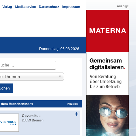
Anzeige
Verlag
Mediaservice
Datenschutz
Impressum
Donnerstag, 06.08.2026
he
lle Themen
 dem Branchenindex
Anzeige
Governikus
28359 Bremen