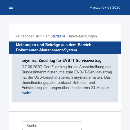
Zum
Menü
Inhalt
Freitag, 07.08.2026
springen
Sie befinden sich hier:
Startseite
»
move-Meldungen
Meldungen und Beiträge aus dem Bereich:
Dokumenten-Management-System
unymira: Zuschlag für EVB-IT-Servicevertrag
[17.06.2020] Den Zuschlag für die Ausschreibung des
Bundesinnenministeriums zum EVB-IT-Servicevertrag
hat der USU-Geschäftsbereich unymira erhalten. Das
Dienstleistungspaket umfasst Betriebs- und
Entwicklungsleistungen über mindestens 24 Monate.
mehr...
Suche