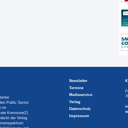
Newsletter
K
Termine
F
Mediaservice
7
ierter
Verlag
 den Public Sector
i
h im
Datenschutz
w
eln wie Kommune21,
Impressum
deckt der Verlag
Themenspektrum