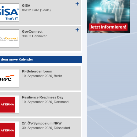
GISA
06112 Halle (Saale)
GovConnect
30163 Hannover
 dem move Kalender
KI-Behördenforum
10. September 2026, Berlin
Resilience Readiness Day
10. September 2026, Dortmund
27. ÖV-Symposium NRW
30. September 2026, Düsseldorf