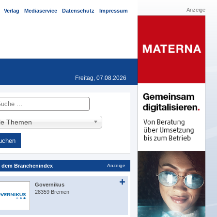
Anzeige
Verlag
Mediaservice
Datenschutz
Impressum
Freitag, 07.08.2026
he
lle Themen
 dem Branchenindex
Anzeige
Governikus
28359 Bremen