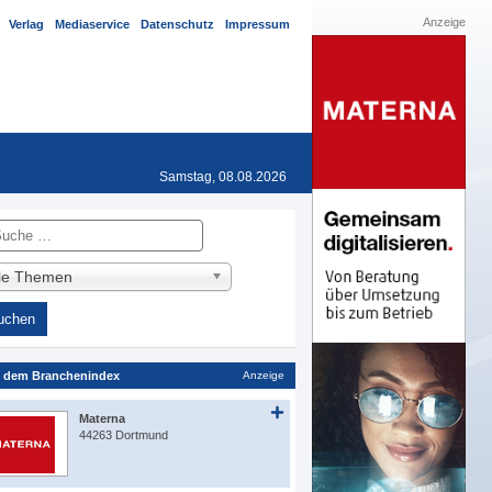
Anzeige
Verlag
Mediaservice
Datenschutz
Impressum
Samstag, 08.08.2026
he
lle Themen
 dem Branchenindex
Anzeige
Materna
44263 Dortmund