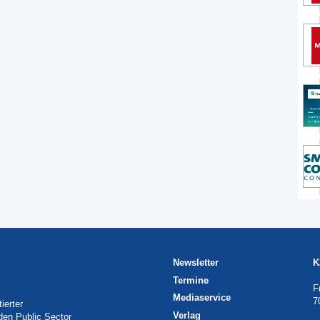
Newsletter
K
Termine
F
Mediaservice
7
ierter
Verlag
 den Public Sector