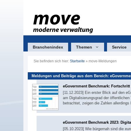
Zum
Inhalt
springen
Branchenindex
Themen
Service
Sie befinden sich hier:
Startseite
»
move-Meldungen
Meldungen und Beiträge aus dem Bereich: eGovernme
eGovernment Benchmark: Fortschritt l
[11.12.2023] Ein erster Blick auf den 
am Digitalisierungsgrad der öffentlichen
betrachtet, zeigen die Zahlen allerdings 
eGovernment Benchmark 2023: Digital
[05.10.2023] Wie bürgernah sind die e