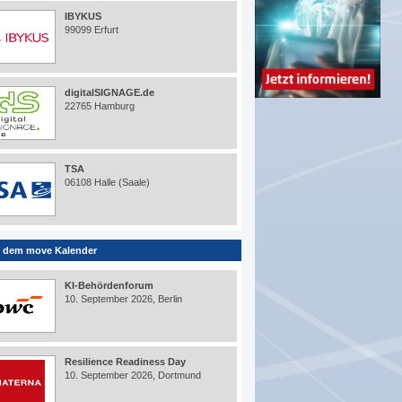
IBYKUS
99099 Erfurt
digitalSIGNAGE.de
22765 Hamburg
TSA
06108 Halle (Saale)
 dem move Kalender
KI-Behördenforum
10. September 2026, Berlin
Resilience Readiness Day
10. September 2026, Dortmund