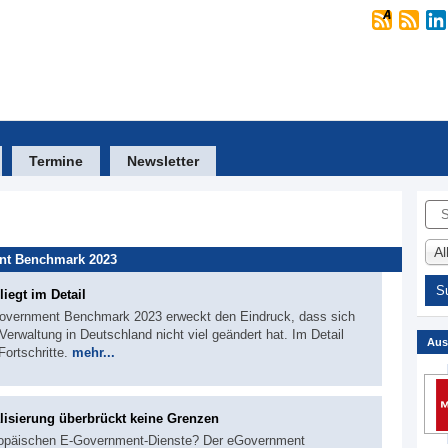
Termine
Newsletter
Suc
A
nt Benchmark 2023
iegt im Detail
eGovernment Benchmark 2023 erweckt den Eindruck, dass sich
 Verwaltung in Deutschland nicht viel geändert hat. Im Detail
Aus
Fortschritte.
mehr...
isierung überbrückt keine Grenzen
uropäischen E-Government-Dienste? Der eGovernment