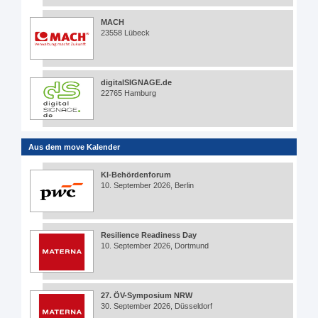
MACH
23558 Lübeck
digitalSIGNAGE.de
22765 Hamburg
Aus dem move Kalender
KI-Behördenforum
10. September 2026, Berlin
Resilience Readiness Day
10. September 2026, Dortmund
27. ÖV-Symposium NRW
30. September 2026, Düsseldorf