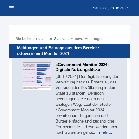
Zum
Menü
Inhalt
Samstag, 08.08.2026
springen
Sie befinden sich hier:
Startseite
»
move-Meldungen
Meldungen und Beiträge aus dem Bereich:
eGovernment Monitor 2024
eGovernment Monitor 2024:
Digitale Nutzungslücke
[08.10.2024] Die Digitalisierung der
Verwaltung hat das Potenzial, das
Vertrauen der Bevölkerung in den
Staat zu stärken. Dennoch
bevorzugen viele noch den
analogen Weg. Laut der Studie
eGovernment Monitor 2024
erwarten die Bürgerinnen und
Bürger einfache und zugängliche
Onlinedienste – diese werden aber
noch zu selten genutzt.
mehr...