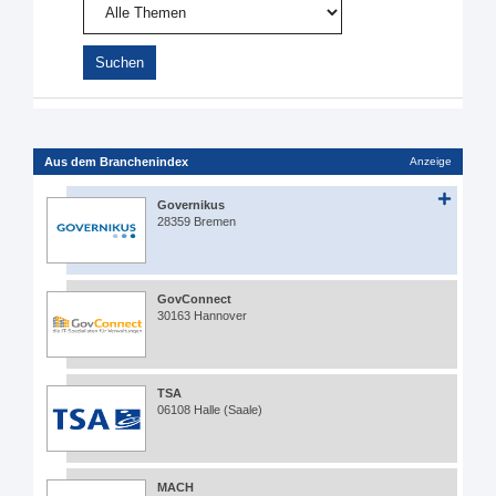
Aus dem Branchenindex
Anzeige
Governikus
28359 Bremen
GovConnect
30163 Hannover
TSA
06108 Halle (Saale)
MACH