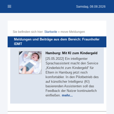
Zum
Menü
Inhalt
Samstag, 08.08.2026
springen
Sie befinden sich hier:
Startseite
»
move-Meldungen
Meldungen und Beiträge aus dem Bereich: Fraunhofer
IDMT
Hamburg: Mit KI zum Kindergeld
[25.05.2022] Ein intelligenter
Sprachassistent macht den Service
„Kinderleicht zum Kindergeld“ für
Eltern in Hamburg jetzt noch
komfortabler. In den Pilotbetrieb des
auf künstlicher Intelligenz (KI)
basierenden Assistenten soll das
Feedback der Nutzer kontinuierlich
einfließen.
mehr...