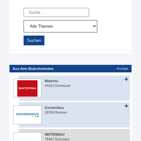
Suche
Aus dem Branchenindex
Anzeige
Materna
44263 Dortmund
Governikus
28359 Bremen
SEITENBAU
78467 Konstanz